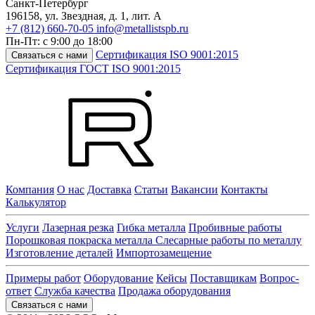
Санкт-Петербург
196158
,
ул. Звездная, д. 1, лит. А
+7 (812) 660-70-05
info@metallistspb.ru
Пн-Пт: с 9:00 до 18:00
Сертификация ISO 9001:2015
Связаться с нами
Сертификация ГОСТ ISO 9001:2015
Компания
О нас
Доставка
Статьи
Вакансии
Контакты
Калькулятор
Услуги
Лазерная резка
Гибка металла
Пробивные работы
Порошковая покраска металла
Слесарные работы по металлу
Изготовление деталей
Импортозамещение
Примеры работ
Оборудование
Кейсы
Поставщикам
Вопрос-
ответ
Служба качества
Продажа оборудования
Связаться с нами