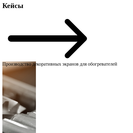
Кейсы
Производство декоративных экранов для обогревателей
И