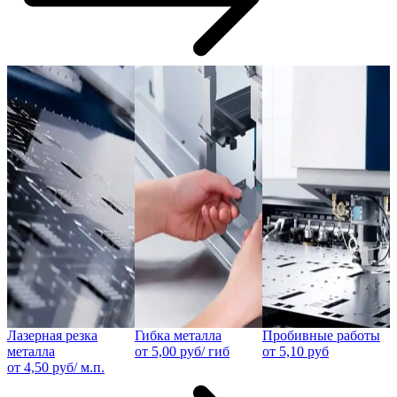
Лазерная резка
Гибка металла
Пробивные работы
И
металла
от 5,00 руб/ гиб
от 5,10 руб
д
от 4,50 руб/ м.п.
Ц