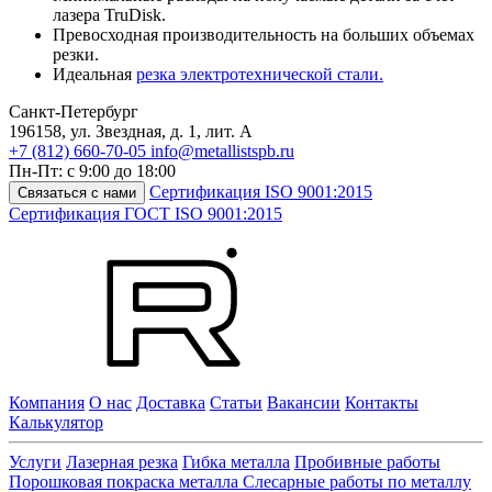
лазера TruDisk.
Превосходная производительность на больших объемах
резки.
Идеальная
резка электротехнической стали.
Санкт-Петербург
196158
,
ул. Звездная, д. 1, лит. А
+7 (812) 660-70-05
info@metallistspb.ru
Пн-Пт: с 9:00 до 18:00
Сертификация ISO 9001:2015
Связаться с нами
Сертификация ГОСТ ISO 9001:2015
Компания
О нас
Доставка
Статьи
Вакансии
Контакты
Калькулятор
Услуги
Лазерная резка
Гибка металла
Пробивные работы
Порошковая покраска металла
Слесарные работы по металлу