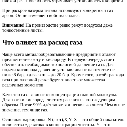
плохой рез. Поверхность утрачивает устойчивость к коррозии.
При раскрое лазером титана используют конкретный газ –
аргон. Он не изменяет свойства сплава.
Внимание!
На производстве редко режут воздухом даже
тонкостенные листы.
Что влияет на расход газа
Чаще всего металлообрабатывающие предприятия отдают
предпочтение азоту и кислороду. В первую очередь стоит
обеспечить необходимое технологией давление газа. Для
подачи кислорода давление устанавливают на отметке не
ниже 8 бар, а для азота – до 20 бар. Кроме того, расчёт расхода
газа при лазерной резке будет зависеть от множества
различных моментов.
Качество газа зависит от концентрации главной молекулы.
Для азота и кислорода чистоту рассчитывают следующим
образом. После 99% идёт запятая и несколько чисел. Чем выше
значение, тем чище газ.
Основная маркировка: N (азот),X,Y. X – это общий показатель
количества «девяток» в концентрации чистоты. Y – это